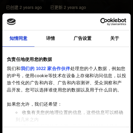
已创建 2 years ago 已更新 2 years ago
由于在技术方面遇到问题，我们难以继续为《巫师之昆特
牌：流浪法师》豪华版提供支持，此版本将于近期从各平
台下架（包括相关升级选项）：
知情同意
详情
广告设置
关于
- 2023 年 11 月 28 日起，豪华版将从 Google Play 下架；
- 2023 年 12 月 5 日起，豪华版将从 GOG、Steam 及
负责任地使用您的数据
Apple App Store 下架。
我们和
我们的 1022 家合作伙伴
处理您的个人数据，例如您
的IP号，使用cookie等技术在设备上存储和访问信息，以投
上述日期后，此前购买过《流浪法师》豪华版的玩家，将
放个性化的广告和内容、广告和内容测评、受众洞察和产
无法在《巫师之昆特牌》多人游戏中领取奖励。如果您拥
品开发。您可以选择谁使用您的数据以及用于什么目的。
有豪华版并希望领取奖励，请在指定的截止日期前，使用
GOG 账户登录《流浪法师》及《巫师之昆特牌》至少各一
如果您允许，我们还希望：
次。
收集有关您的地理位置的信息，这些信息可以精确
到几米之内
凡是在上述日期前购买豪华版并领取了奖励的玩家，都将
通过主动扫描特定特征（指纹）来识别您的设备