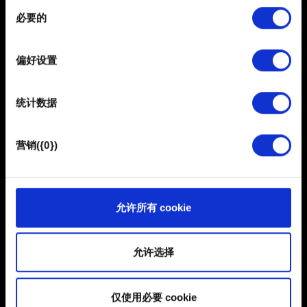
保留解锁的物品和对游戏的完整访问权。原为豪华版内容
同
在
细节部分
查找有关您的个人数据如何处理的更多信息，
的三套阿尔祖替换外观，之后将成为标准版游戏的内容。
必要的
意
并设置您的首选项。您可随时从Cookie声明中更改或撤回
选
您的同意事项。
此次改动不会影响标准版游戏的正常游玩。
择
偏好设置
部分需要使用 Cookies 的是为了让网站功能可用，而另一
部分是非强制性的，可以为我们提供技术和内容相关的反
统计数据
馈，以便网站将更好地服务于您。例如帮助我们在社交媒
体上发现您，提供一些您可能会感兴趣的东西，我们偶尔
也可能与我们的合作伙伴分享我们的 Cookie 片段。但是，
营销({0})
使用所有这些非强制性的 Cookie 都需要提前获取您的许
可。
您可以在下面的"设置"菜单中找到有关我们使用 Cookie 的
允许所有 cookie
简体中文
所有详细信息，并调整您对 Cookie 的偏好。一旦您了解了
保持联系
其中的内容并准备好继续，请点击"确定"。
允许选择
仅使用必要 cookie