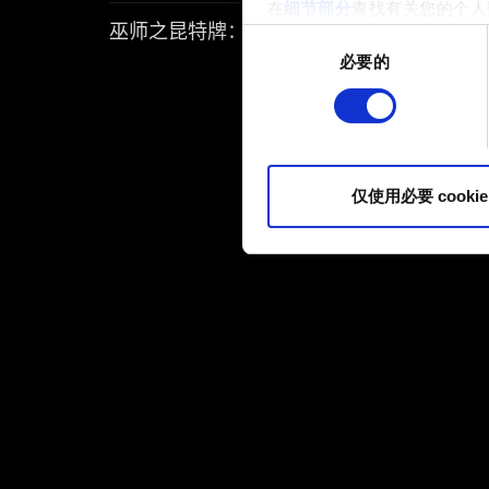
在
细节部分
查找有关您的个人
巫师之昆特牌：流浪法师
项。
同
必要的
意
部分需要使用 Cookies
选
网站将更好地服务于您。例如
择
伙伴分享我们的 Cookie 
您可以在下面的"设置"菜单中找
仅使用必要 cookie
内容并准备好继续，请点击"确