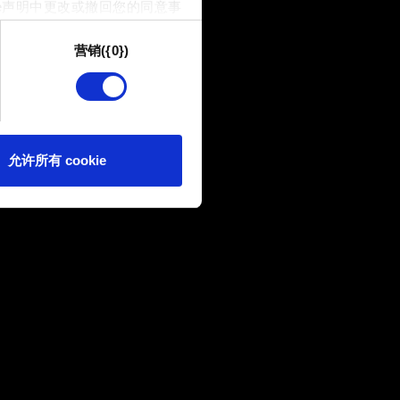
e声明中更改或撤回您的同意事
营销({0})
供技术和内容相关的反馈，以便
我们偶尔也可能与我们的合作
可。
e 的偏好。一旦您了解了其中的
允许所有 cookie