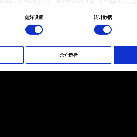
数据如何处理的更多信息，并设置您的首选项。您可随时从Cooki
偏好设置
统计数据
 的是为了让网站功能可用，而另一部分是非强制性的，可以为我们提
帮助我们在社交媒体上发现您，提供一些您可能会感兴趣的东西，
片段。但是，使用所有这些非强制性的 Cookie 都需要提前获取您的许
到有关我们使用 Cookie 的所有详细信息，并调整您对 Cooki
允许选择
定"。