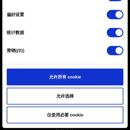
complete the quests for the related contracts.
选
您的同意事项。
择
偏好设置
部分需要使用 Cookies 的是为了让网站功能可用，而另一
部分是非强制性的，可以为我们提供技术和内容相关的反
统计数据
馈，以便网站将更好地服务于您。例如帮助我们在社交媒
体上发现您，提供一些您可能会感兴趣的东西，我们偶尔
也可能与我们的合作伙伴分享我们的 Cookie 片段。但是，
营销({0})
使用所有这些非强制性的 Cookie 都需要提前获取您的许
可。
简体中文
保持联系
您可以在下面的"设置"菜单中找到有关我们使用 Cookie 的
允许所有 cookie
所有详细信息，并调整您对 Cookie 的偏好。一旦您了解了
其中的内容并准备好继续，请点击"确定"。
允许选择
仅使用必要 cookie
用户协议