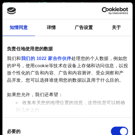
Standard/Premium Journey not
counted
知情同意
详情
广告设置
关于
已创建 4 years ago 已更新 3 years ago
负责任地使用您的数据
Contracts for completing 36 quests in Standard/Premium
我们和
我们的 1022 家合作伙伴
处理您的个人数据，例如您
Journey initially got released when the Journeys hit the
的IP号，使用cookie等技术在设备上存储和访问信息，以投
game for the first time, after the Journeys ended, the
放个性化的广告和内容、广告和内容测评、受众洞察和产
contracts got disabled.
品开发。您可以选择谁使用您的数据以及用于什么目的。
The contracts got re-enabled on July 19th 2022 and the
如果您允许，我们还希望：
progress continues since then. Quests completed after
收集有关您的地理位置的信息，这些信息可以精确
the Infinite Journey release, before re-introduction of
到几米之内
those contracts, are not counted by design.
通过主动扫描特定特征（指纹）来识别您的设备
同
在
细节部分
查找有关您的个人数据如何处理的更多信息，
The Journeys now last infinitely, there is no time limit to
必要的
意
并设置您的首选项。您可随时从Cookie声明中更改或撤回