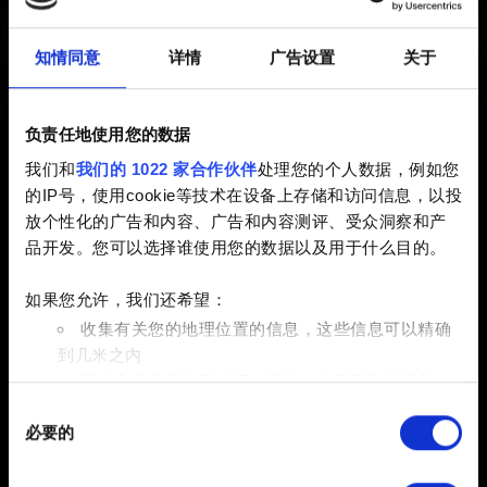
如果您的对局意外结束，并且不是由网络连接断开等原因
导致的，请您向我们提供尽可能详细的信息。
知情同意
详情
广告设置
关于
1. 连接断开时，您或您的对手是否做出了某种特定的操作
或卡牌互动？
负责任地使用您的数据
2. 是否有错误提示信息？如果有，是什么内容？
我们和
我们的 1022 家合作伙伴
处理您的个人数据，例如您
3. 您能否重现该问题？如果能，请提供重现问题的步骤。
的IP号，使用cookie等技术在设备上存储和访问信息，以投
4. 请提供该对局的时间戳（日期、时间、时区）。如果您
放个性化的广告和内容、广告和内容测评、受众洞察和产
记得对手的名字，也请一并提供。
品开发。您可以选择谁使用您的数据以及用于什么目的。
如果您允许，我们还希望：
收集有关您的地理位置的信息，这些信息可以精确
需要帮助？
到几米之内
通过主动扫描特定特征（指纹）来识别您的设备
同
在
细节部分
查找有关您的个人数据如何处理的更多信息，
联系我们
必要的
意
并设置您的首选项。您可随时从Cookie声明中更改或撤回
选
您的同意事项。