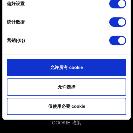
择
偏好设置
部分需要使用 Cookies 的是为了让网站功能可用，而另一
部分是非强制性的，可以为我们提供技术和内容相关的反
统计数据
馈，以便网站将更好地服务于您。例如帮助我们在社交媒
体上发现您，提供一些您可能会感兴趣的东西，我们偶尔
也可能与我们的合作伙伴分享我们的 Cookie 片段。但是，
营销({0})
使用所有这些非强制性的 Cookie 都需要提前获取您的许
简体中文
可。
保持联系
您可以在下面的"设置"菜单中找到有关我们使用 Cookie 的
允许所有 cookie
所有详细信息，并调整您对 Cookie 的偏好。一旦您了解了
其中的内容并准备好继续，请点击"确定"。
允许选择
用户协议
仅使用必要 cookie
隐私政策
COOKIE 政策