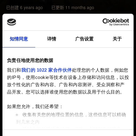
已创建 6 years ago 已更新 11 months ago
首先，请确认这是否是它本该有的效果。例如，如果历变
卡牌未在第 3 小局变化，请确认是否满足“赤诚”要求（如
果您的起始牌组没有中立牌，则触发能力）。
知情同意
详情
广告设置
关于
您可以查看我们的论坛，或者在论坛发贴，询问效果是否
正确：
https://forums.cdprojektred.com
负责任地使用您的数据
我们和
我们的 1022 家合作伙伴
处理您的个人数据，例如您
如果效果确实有误，请联系我们，并提供以下信息：
的IP号，使用cookie等技术在设备上存储和访问信息，以投
放个性化的广告和内容、广告和内容测评、受众洞察和产
1. 展示问题的视频。请上传到 YouTube，并发送链接。
品开发。您可以选择谁使用您的数据以及用于什么目的。
如果您无法录制视频，请提供详细的问题重现步骤。
如果您允许，我们还希望：
2. 对局时间戳（+时区），或者您对手的名字。
收集有关您的地理位置的信息，这些信息可以精确
到几米之内
通过主动扫描特定特征（指纹）来识别您的设备