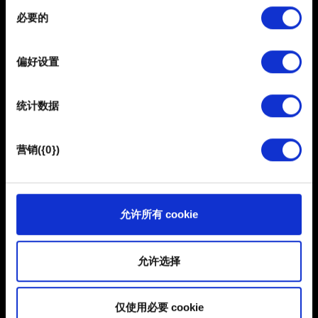
同
在
细节部分
查找有关您的个人数据如何处理的更多信息，
需要帮助？
必要的
意
并设置您的首选项。您可随时从Cookie声明中更改或撤回
选
您的同意事项。
择
联系我们
偏好设置
部分需要使用 Cookies 的是为了让网站功能可用，而另一
部分是非强制性的，可以为我们提供技术和内容相关的反
统计数据
馈，以便网站将更好地服务于您。例如帮助我们在社交媒
体上发现您，提供一些您可能会感兴趣的东西，我们偶尔
也可能与我们的合作伙伴分享我们的 Cookie 片段。但是，
营销({0})
使用所有这些非强制性的 Cookie 都需要提前获取您的许
可。
您可以在下面的"设置"菜单中找到有关我们使用 Cookie 的
允许所有 cookie
简体中文
所有详细信息，并调整您对 Cookie 的偏好。一旦您了解了
保持联系
其中的内容并准备好继续，请点击"确定"。
允许选择
仅使用必要 cookie