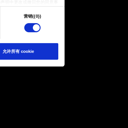
e声明中更改或撤回您的同意事
营销({0})
供技术和内容相关的反馈，以便
我们偶尔也可能与我们的合作
可。
e 的偏好。一旦您了解了其中的
允许所有 cookie