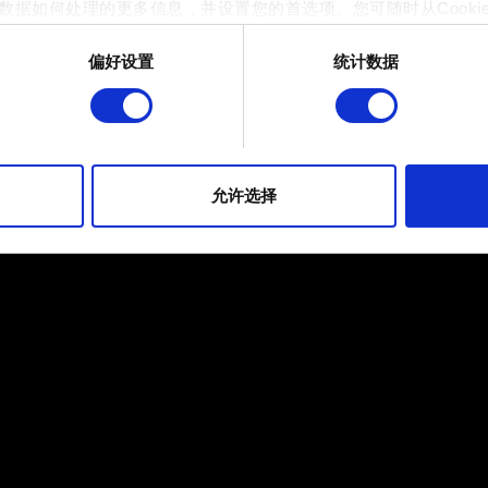
数据如何处理的更多信息，并设置您的首选项。您可随时从Cooki
偏好设置
统计数据
 的是为了让网站功能可用，而另一部分是非强制性的，可以为我们提
帮助我们在社交媒体上发现您，提供一些您可能会感兴趣的东西，
片段。但是，使用所有这些非强制性的 Cookie 都需要提前获取您的许
到有关我们使用 Cookie 的所有详细信息，并调整您对 Cooki
允许选择
定"。