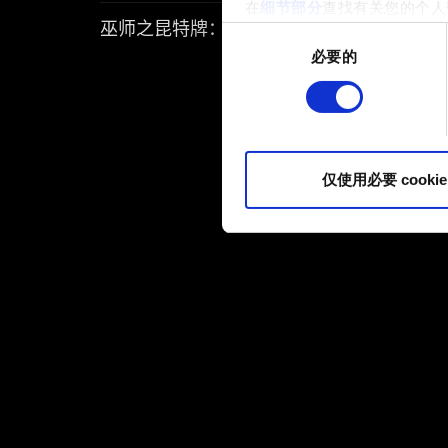
在
细节部分
查找有关您的个人
巫师之昆特牌：流浪法师
项。
同
必要的
意
部分需要使用 Cookies
选
网站将更好地服务于您。例如
择
伙伴分享我们的 Cookie 
您可以在下面的"设置"菜单中找
仅使用必要 cookie
内容并准备好继续，请点击"确