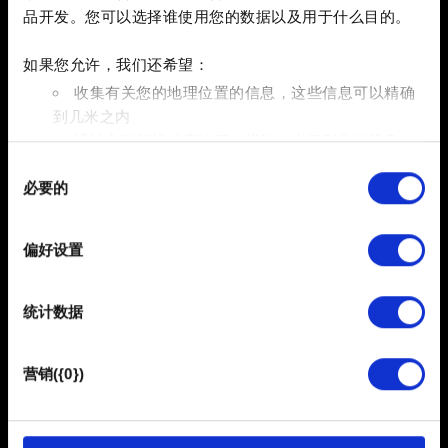
- 点击“
管理存储空间
”，然后点击“清除所有数据”。
品开发。您可以选择谁使用您的数据以及用于什么目的。
请注意：清除数据不会导致您丢失《巫师之昆特牌》的游
如果您允许，我们还希望：
戏进度。
收集有关您的地理位置的信息，这些信息可以精确
到几米之内
4. 在设备的“设置”应用中清除 Google Play 服务和 Google
通过主动扫描特定特征（指纹）来识别您的设备
Play 商店的缓存和数据。请参照这篇文章的第 2 和第 3
同
在
细节部分
查找有关您的个人数据如何处理的更多信息，
步：
必要的
意
并设置您的首选项。您可随时从Cookie声明中更改或撤回
https://support.google.com/googleplay/answer/9037938?
选
您的同意事项。
hl=zh-Hans
择
5. 确认完成以上步骤后，重新安装《巫师之昆特牌》。
偏好设置
部分需要使用 Cookies 的是为了让网站功能可用，而另一
部分是非强制性的，可以为我们提供技术和内容相关的反
统计数据
馈，以便网站将更好地服务于您。例如帮助我们在社交媒
需要帮助？
体上发现您，提供一些您可能会感兴趣的东西，我们偶尔
也可能与我们的合作伙伴分享我们的 Cookie 片段。但是，
营销({0})
使用所有这些非强制性的 Cookie 都需要提前获取您的许
可。
登录您的 GOG.COM 账户并联系我们！