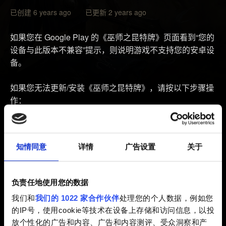
已创建 6 years ago 已更新 2 years ago
如果您在 Google Play 的《巫师之昆特牌》页面看到“您的
设备与此版本不兼容”提示，则说明游戏不支持您的安卓设
备。
如果您无法更新/安装《巫师之昆特牌》，请按以下步骤操
作：
1. 请确认您的《巫师之昆特牌》是从 Play 商店安装的。
2. 卸载《巫师之昆特牌》应用。
知情同意
详情
广告设置
关于
3. 清除《巫师之昆特牌》的缓存和数据：
- 在您的安卓设备上，打开“设置”应用。
负责任地使用您的数据
- 点击“
应用和通知
”，然后点击“查看全部应用”。
我们和
我们的 1022 家合作伙伴
处理您的个人数据，例如您
- 找到“
巫师之昆特牌
”并点击。
的IP号，使用cookie等技术在设备上存储和访问信息，以投
- 点击“
存储”，然后点击“清除缓存
”。
放个性化的广告和内容、广告和内容测评、受众洞察和产