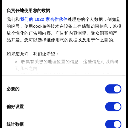
如果您想报告不适当的用户名，请通过下面的方式联系我
负责任地使用您的数据
们。
我们和
我们的 1022 家合作伙伴
处理您的个人数据，例如您
的IP号，使用cookie等技术在设备上存储和访问信息，以投
放个性化的广告和内容、广告和内容测评、受众洞察和产
需要帮助？
品开发。您可以选择谁使用您的数据以及用于什么目的。
如果您允许，我们还希望：
登录您的 GOG.COM 账户并联系我们！
收集有关您的地理位置的信息，这些信息可以精确
到几米之内
通过主动扫描特定特征（指纹）来识别您的设备
同
在
细节部分
查找有关您的个人数据如何处理的更多信息，
必要的
意
并设置您的首选项。您可随时从Cookie声明中更改或撤回
选
您的同意事项。
择
偏好设置
部分需要使用 Cookies 的是为了让网站功能可用，而另一
部分是非强制性的，可以为我们提供技术和内容相关的反
简体中文
统计数据
馈，以便网站将更好地服务于您。例如帮助我们在社交媒