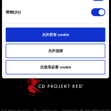
保持联系
体上发现您，提供一些您可能会感兴趣的东西，我们偶尔
也可能与我们的合作伙伴分享我们的 Cookie 片段。但是，
营销({0})
使用所有这些非强制性的 Cookie 都需要提前获取您的许
可。
您可以在下面的"设置"菜单中找到有关我们使用 Cookie 的
允许所有 cookie
所有详细信息，并调整您对 Cookie 的偏好。一旦您了解了
用户协议
其中的内容并准备好继续，请点击"确定"。
隐私政策
允许选择
COOKIE 政策
仅使用必要 cookie