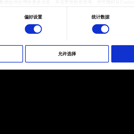
数据如何处理的更多信息，并设置您的首选项。您可随时从Cooki
偏好设置
统计数据
 的是为了让网站功能可用，而另一部分是非强制性的，可以为我们提
帮助我们在社交媒体上发现您，提供一些您可能会感兴趣的东西，
片段。但是，使用所有这些非强制性的 Cookie 都需要提前获取您的许
到有关我们使用 Cookie 的所有详细信息，并调整您对 Cooki
允许选择
定"。