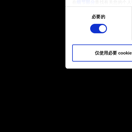
在
细节部分
查找有关您的个人
项。
同
必要的
意
部分需要使用 Cookies
选
网站将更好地服务于您。例如
择
伙伴分享我们的 Cookie 
您可以在下面的"设置"菜单中找
仅使用必要 cookie
内容并准备好继续，请点击"确