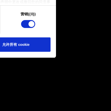
e声明中更改或撤回您的同意事
营销({0})
供技术和内容相关的反馈，以便
我们偶尔也可能与我们的合作
可。
e 的偏好。一旦您了解了其中的
允许所有 cookie