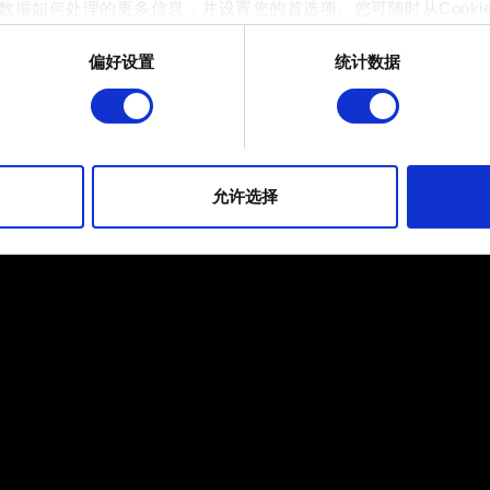
数据如何处理的更多信息，并设置您的首选项。您可随时从Cooki
需要帮助？
偏好设置
统计数据
 的是为了让网站功能可用，而另一部分是非强制性的，可以为我们提
帮助我们在社交媒体上发现您，提供一些您可能会感兴趣的东西，
片段。但是，使用所有这些非强制性的 Cookie 都需要提前获取您的许
到有关我们使用 Cookie 的所有详细信息，并调整您对 Cooki
允许选择
定"。