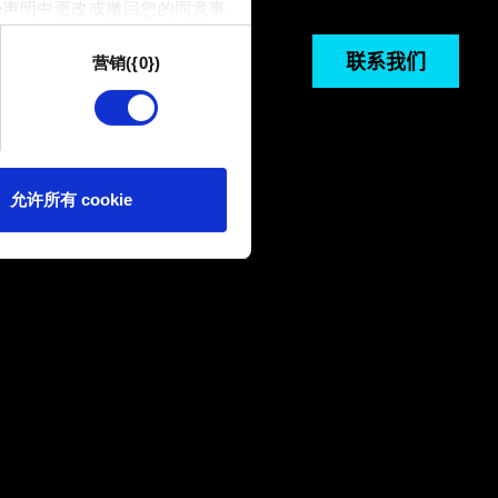
e声明中更改或撤回您的同意事
联系我们
营销({0})
供技术和内容相关的反馈，以便
我们偶尔也可能与我们的合作
可。
e 的偏好。一旦您了解了其中的
允许所有 cookie