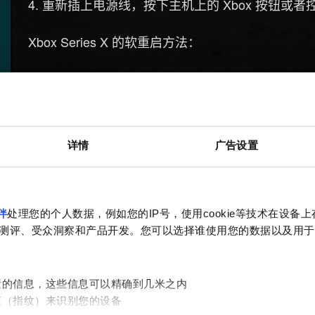
重新插上电源线，按下主机上的 Xbox 按钮或者控
Xbox Series X 的软重启方法：
按下控制器中央的 Xbox 按钮。
向右滚动到
。
个人资料和系统
使用 A 按钮选择
。
设置
详情
广告设置
选择
。
设备和连接
选择
。
蓝光
选择
。
永久存储区
伴
处理您的个人数据，例如您的IP号，使用cookie等技术在设备
测评、受众洞察和产品开发。您可以选择谁使用您的数据以及用于
选择
。
清空永久存储区
在某些情况下，我们还推荐您使用问题发生之前的
置的信息，这些信息可以精确到几米之内
征（指纹）来识别您的设备