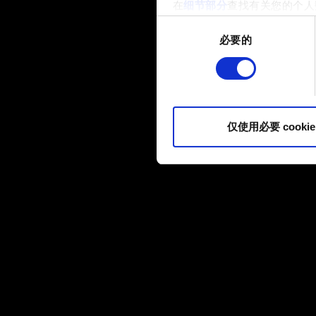
在
细节部分
查找有关您的个人
项。
同
必要的
意
部分需要使用 Cookies
选
网站将更好地服务于您。例如
择
伙伴分享我们的 Cookie 
您可以在下面的"设置"菜单中找
仅使用必要 cookie
内容并准备好继续，请点击"确