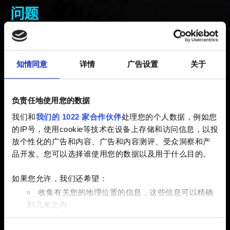
问题
已创建 3 years ago 已更新 6 months ago
知情同意
详情
广告设置
关于
"请使用下面的按钮报告 REDmod 模组工具的问题，并且
务必附上以下路径的日志文件：
负责任地使用您的数据
%localappdata%\Programs\CD Projekt
我们和
我们的 1022 家合作伙伴
处理您的个人数据，例如您
Red\REDlauncher\logs
的IP号，使用cookie等技术在设备上存储和访问信息，以投
放个性化的广告和内容、广告和内容测评、受众洞察和产
模组属于社区创建内容，我们无法对其中任何一个模组提
品开发。您可以选择谁使用您的数据以及用于什么目的。
供支持。在这种情况下，我们建议您直接和模组的作者联
系来寻求帮助。此外，我们可能无法对已经被修改过的游
如果您允许，我们还希望：
戏提供支持。"
收集有关您的地理位置的信息，这些信息可以精确
到几米之内
通过主动扫描特定特征（指纹）来识别您的设备