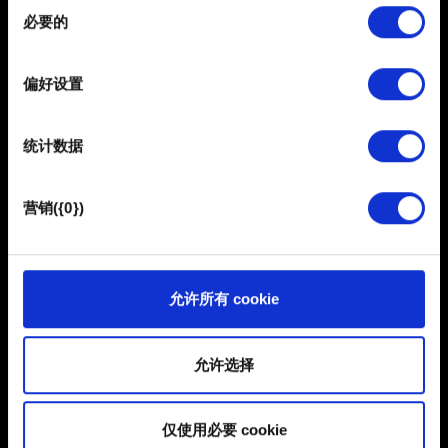
需要帮助？
同
在
细节部分
查找有关您的个人数据如何处理的更多信息，
必要的
意
并设置您的首选项。您可随时从Cookie声明中更改或撤回
选
您的同意事项。
联系我们
择
偏好设置
部分需要使用 Cookies 的是为了让网站功能可用，而另一
部分是非强制性的，可以为我们提供技术和内容相关的反
统计数据
馈，以便网站将更好地服务于您。例如帮助我们在社交媒
体上发现您，提供一些您可能会感兴趣的东西，我们偶尔
也可能与我们的合作伙伴分享我们的 Cookie 片段。但是，
营销({0})
使用所有这些非强制性的 Cookie 都需要提前获取您的许
可。
简体中文
您可以在下面的"设置"菜单中找到有关我们使用 Cookie 的
允许所有 cookie
所有详细信息，并调整您对 Cookie 的偏好。一旦您了解了
保持联系
其中的内容并准备好继续，请点击"确定"。
允许选择
仅使用必要 cookie