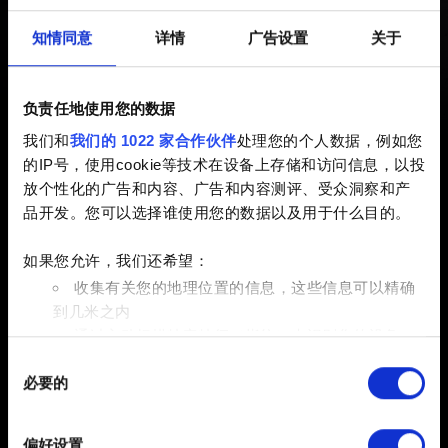
启动时崩溃
知情同意
详情
广告设置
关于
已创建 5 years ago 已更新 6 months ago
负责任地使用您的数据
游戏在启动时崩溃通常发生在较老的 Windows 10 版本
我们和
我们的 1022 家合作伙伴
处理您的个人数据，例如您
上，比如 version 1607 (Build 14393) 和 version 1703
的IP号，使用cookie等技术在设备上存储和访问信息，以投
(Build 15063)。这是因为《赛博朋克 2077》使用了
更新版
放个性化的广告和内容、广告和内容测评、受众洞察和产
本的 DirectX 12
，而较老的 Windows 10 版本并不包含此
品开发。您可以选择谁使用您的数据以及用于什么目的。
更新。
如果您允许，我们还希望：
如果您的 Windows 10 版本低于 2004，请将其更新至最
收集有关您的地理位置的信息，这些信息可以精确
新版。
要查看您的操作系统版本，请同时按下 Win+R，并
到几米之内
打开 “winver"。
通过主动扫描特定特征（指纹）来识别您的设备
同
在
细节部分
查找有关您的个人数据如何处理的更多信息，
必要的
意
并设置您的首选项。您可随时从Cookie声明中更改或撤回
选
您的同意事项。
择
偏好设置