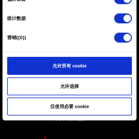
部分需要使用 Cookies 的是为了让网站功能可用，而另一
部分是非强制性的，可以为我们提供技术和内容相关的反
统计数据
馈，以便网站将更好地服务于您。例如帮助我们在社交媒
体上发现您，提供一些您可能会感兴趣的东西，我们偶尔
也可能与我们的合作伙伴分享我们的 Cookie 片段。但是，
简体中文
营销({0})
使用所有这些非强制性的 Cookie 都需要提前获取您的许
保持联系
可。
您可以在下面的"设置"菜单中找到有关我们使用 Cookie 的
允许所有 cookie
所有详细信息，并调整您对 Cookie 的偏好。一旦您了解了
其中的内容并准备好继续，请点击"确定"。
允许选择
用户协议
仅使用必要 cookie
隐私政策
COOKIE 政策