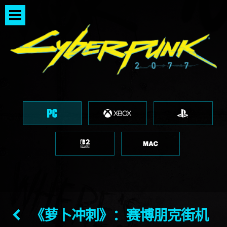
《萝卜冲刺》：赛博朋克街机