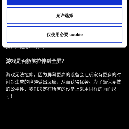
所有详细信息，并调整您对 Cookie 的偏好。一旦您了解了
Games，iOS 平台为 Game Center），所以您需要联网才
其中的内容并准备好继续，请点击"确定"。
能正常查看。
允许选择
如果排行榜空白或者不更新，请检查您的互联网连接。在
无线网络和移动网络之间互相切换（如果使用无线网络，
仅使用必要 cookie
请确保连接稳定性不受其它因素干扰，如下载/上传，直
播，其他用户等）。
游戏是否能够拉伸到全屏？
游戏无法拉伸，因为屏幕更高的设备会让玩家有更多的时
间对生成的障碍做出反应，从而获得优势。为了确保竞技
的公平性，我们决定在所有的设备上采用同样的画面尺
寸！