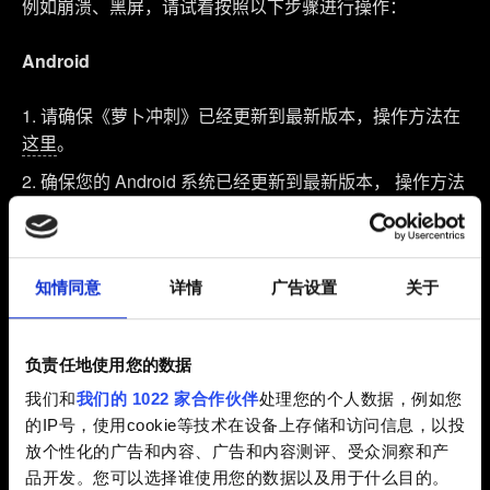
例如崩溃、黑屏，请试着按照以下步骤进行操作：
Android
请确保《萝卜冲刺》已经更新到最新版本，操作方法在
这里
。
确保您的 Android 系统已经更新到最新版本， 操作方法
在
这里
。
关闭后台运行的其它应用程序，
本文会
解释操作方法。
重启您的设备。
知情同意
详情
广告设置
关于
尝试重新安装游戏。请注意，这样会清除您保存在本地
的高分记录。
负责任地使用您的数据
我们和
我们的 1022 家合作伙伴
处理您的个人数据，例如您
iOS
的IP号，使用cookie等技术在设备上存储和访问信息，以投
放个性化的广告和内容、广告和内容测评、受众洞察和产
请确保《萝卜冲刺》已经更新到最新版本，
本文会
解释
品开发。您可以选择谁使用您的数据以及用于什么目的。
如何升级 iOS 应用程序。