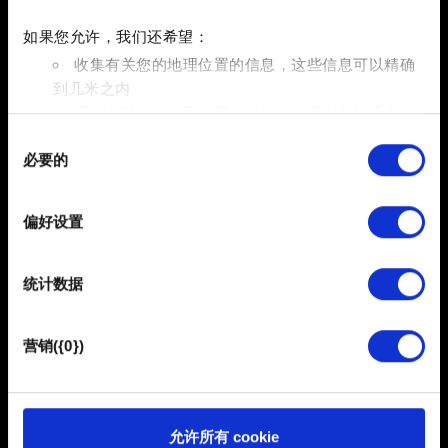
确保您的 iOS 系统已经更新到最新版本，操作方法在
这
如果您允许，我们还希望：
里
。
收集有关您的地理位置的信息，这些信息可以精确
到几米之内
关闭后台运行的其它应用程序，
本文会
解释操作方法。
通过主动扫描特定特征（指纹）来识别您的设备
重启您的设备。
同
在
细节部分
查找有关您的个人数据如何处理的更多信息，
必要的
尝试重新安装游戏。请注意，这样会清除您保存在本地
意
并设置您的首选项。您可随时从Cookie声明中更改或撤回
的高分记录。
选
您的同意事项。
择
偏好设置
是否需要联网才能玩游戏？
部分需要使用 Cookies 的是为了让网站功能可用，而另一
部分是非强制性的，可以为我们提供技术和内容相关的反
您可以离线进行《萝卜冲刺》游戏。但是，您的最高分只
统计数据
馈，以便网站将更好地服务于您。例如帮助我们在社交媒
能保存在本地。即便在日后连接网络，它也不会记录在
体上发现您，提供一些您可能会感兴趣的东西，我们偶尔
也可能与我们的合作伙伴分享我们的 Cookie 片段。但是，
Android 或者 iOS 的排行榜上。
营销({0})
使用所有这些非强制性的 Cookie 都需要提前获取您的许
可。
排行榜空白/排行榜不更新
您可以在下面的"设置"菜单中找到有关我们使用 Cookie 的
排行榜使用了原生平台解决方案（Android 平台为 Play
允许所有 cookie