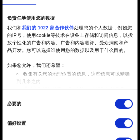
2.31 (最新)
2.3
1.63
负责任地使用您的数据
其他
我们和
我们的 1022 家合作伙伴
处理您的个人数据，例如您
电子邮件（请不要输入错别字！）
的IP号，使用cookie等技术在设备上存储和访问信息，以投
放个性化的广告和内容、广告和内容测评、受众洞察和产
品开发。您可以选择谁使用您的数据以及用于什么目的。
如果您允许，我们还希望：
问题的简短描述
收集有关您的地理位置的信息，这些信息可以精确
到几米之内
通过主动扫描特定特征（指纹）来识别您的设备
同
在
细节部分
查找有关您的个人数据如何处理的更多信息，
0/20
必要的
意
并设置您的首选项。您可随时从Cookie声明中更改或撤回
选
您的同意事项。
添加文件
择
偏好设置
部分需要使用 Cookies 的是为了让网站功能可用，而另一
您可以在报告中附带文件。比如图形问题的截图。限制大小：
部分是非强制性的，可以为我们提供技术和内容相关的反
12 MB。