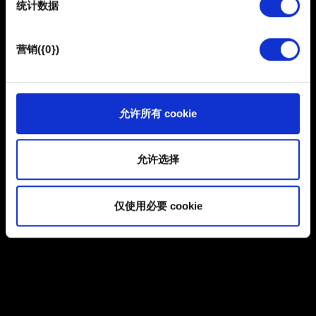
统计数据
馈，以便网站将更好地服务于您。例如帮助我们在社交媒
体上发现您，提供一些您可能会感兴趣的东西，我们偶尔
浏览
也可能与我们的合作伙伴分享我们的 Cookie 片段。但是，
营销({0})
使用所有这些非强制性的 Cookie 都需要提前获取您的许
可。
提交
您可以在下面的"设置"菜单中找到有关我们使用 Cookie 的
允许所有 cookie
所有详细信息，并调整您对 Cookie 的偏好。一旦您了解了
有关个人数据的信息
其中的内容并准备好继续，请点击"确定"。
允许选择
仅使用必要 cookie