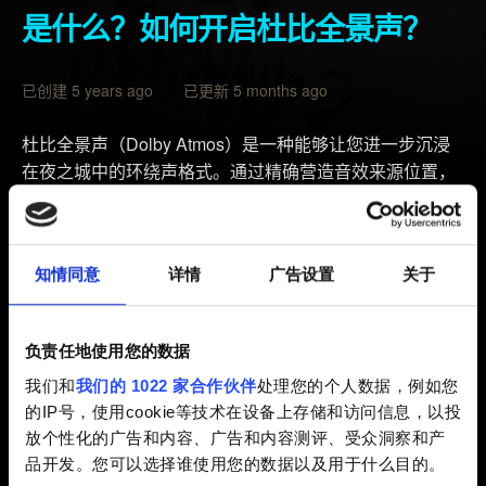
是什么？如何开启杜比全景声？
已创建 5 years ago 已更新 5 months ago
杜比全景声（Dolby Atmos）是一种能够让您进一步沉浸
在夜之城中的环绕声格式。通过精确营造音效来源位置，
它可以让您听到包括人物的上方和下方在内来自周围不同
方向的声音细节。
知情同意
详情
广告设置
关于
Dolby Atmos 耳机
适用于任何耳机。请记住，耳机的品质决定了您的 Dolby
Atmos 体验。
负责任地使用您的数据
Dolby Atmos 家庭影院
我们和
我们的 1022 家合作伙伴
处理您的个人数据，例如您
的IP号，使用cookie等技术在设备上存储和访问信息，以投
请确保您的音频/视频接收器支持 Dolby Atmos 技术。
放个性化的广告和内容、广告和内容测评、受众洞察和产
品开发。您可以选择谁使用您的数据以及用于什么目的。
如何在《赛博朋克 2077》中开启 Dolby Atmos？