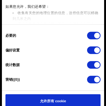
如果您允许，我们还希望：
从 Microsoft Store 中下载 Dolby Access 应用程序并且
收集有关您的地理位置的信息，这些信息可以精确
安装。
到几米之内
打开应用程序。如果您使用的是耳机，可以购买使用权
通过主动扫描特定特征（指纹）来识别您的设备
限（一次性买断）或者开始免费试用。家庭影院使用权限
同
在
细节部分
查找有关您的个人数据如何处理的更多信息，
免费。您只需要点击
设置
按钮并且按照画面上提供的说明
必要的
意
并设置您的首选项。您可随时从Cookie声明中更改或撤回
进行操作即可。
选
您的同意事项。
接下来，
前往设置
→
系统
→
声音
→
输出
→
设备属性
择
偏好设置
→
空间音效
→ 从下拉菜单中选择
Dolby Atmos 耳机
或者
部分需要使用 Cookies 的是为了让网站功能可用，而另一
部分是非强制性的，可以为我们提供技术和内容相关的反
Dolby Atmos 家庭影院
。
统计数据
馈，以便网站将更好地服务于您。例如帮助我们在社交媒
启动游戏，选择相应的音频预设方案（
设置
→
声音
→
体上发现您，提供一些您可能会感兴趣的东西，我们偶尔
预设方案
）
也可能与我们的合作伙伴分享我们的 Cookie 片段。但是，
营销({0})
使用所有这些非强制性的 Cookie 都需要提前获取您的许
可。
您可以在下面的"设置"菜单中找到有关我们使用 Cookie 的
允许所有 cookie
所有详细信息，并调整您对 Cookie 的偏好。一旦您了解了