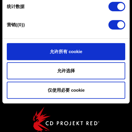
统计数据
馈，以便网站将更好地服务于您。例如帮助我们在社交媒
简体中文
体上发现您，提供一些您可能会感兴趣的东西，我们偶尔
保持联系
也可能与我们的合作伙伴分享我们的 Cookie 片段。但是，
营销({0})
使用所有这些非强制性的 Cookie 都需要提前获取您的许
可。
您可以在下面的"设置"菜单中找到有关我们使用 Cookie 的
允许所有 cookie
所有详细信息，并调整您对 Cookie 的偏好。一旦您了解了
其中的内容并准备好继续，请点击"确定"。
用户协议
允许选择
隐私政策
COOKIE 政策
仅使用必要 cookie