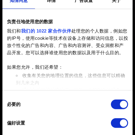
知情同意
详情
广告设置
关于
式
负责任地使用您的数据
已创建 5 years ago 已更新 5 months ago
我们和
我们的 1022 家合作伙伴
处理您的个人数据，例如您
的IP号，使用cookie等技术在设备上存储和访问信息，以投
由于 Windows 7 移植工具的限制，全屏幕模式在目前的游
放个性化的广告和内容、广告和内容测评、受众洞察和产
戏版本中不可用。
品开发。您可以选择谁使用您的数据以及用于什么目的。
请注意，
2022 年 2 月 15 日起版本更新 1.5 已经不再支持
如果您允许，我们还希望：
Windows 7
。我们建议您将系统升级到 Windows 10 来获
收集有关您的地理位置的信息，这些信息可以精确
得最佳的游戏体验。
到几米之内
通过主动扫描特定特征（指纹）来识别您的设备
同
在
细节部分
查找有关您的个人数据如何处理的更多信息，
必要的
意
并设置您的首选项。您可随时从Cookie声明中更改或撤回
选
您的同意事项。
择
偏好设置
部分需要使用 Cookies 的是为了让网站功能可用，而另一
部分是非强制性的，可以为我们提供技术和内容相关的反