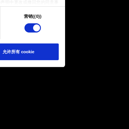
e声明中更改或撤回您的同意事
营销({0})
供技术和内容相关的反馈，以便
我们偶尔也可能与我们的合作
可。
e 的偏好。一旦您了解了其中的
允许所有 cookie