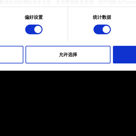
数据如何处理的更多信息，并设置您的首选项。您可随时从Cooki
偏好设置
统计数据
 的是为了让网站功能可用，而另一部分是非强制性的，可以为我们提
帮助我们在社交媒体上发现您，提供一些您可能会感兴趣的东西，
片段。但是，使用所有这些非强制性的 Cookie 都需要提前获取您的许
到有关我们使用 Cookie 的所有详细信息，并调整您对 Cooki
允许选择
定"。