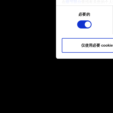
在
细节部分
查找有关您的个人
项。
同
必要的
意
部分需要使用 Cookies
选
网站将更好地服务于您。例如
择
伙伴分享我们的 Cookie 
您可以在下面的"设置"菜单中找
仅使用必要 cookie
内容并准备好继续，请点击"确