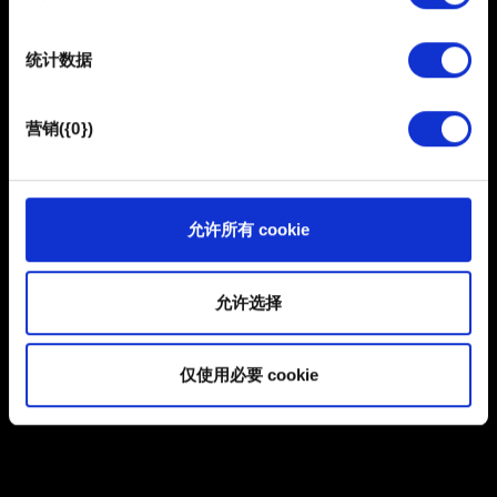
部分需要使用 Cookies 的是为了让网站功能可用，而另一
这里
进一步了解分辨率是如何影响性能的。
部分是非强制性的，可以为我们提供技术和内容相关的反
统计数据
馈，以便网站将更好地服务于您。例如帮助我们在社交媒
安装期间的存储
- 允许在下载和安装过程中占用额外空
体上发现您，提供一些您可能会感兴趣的东西，我们偶尔
间。该空间的大小会因为文件、存储以及第一次安装或者
也可能与我们的合作伙伴分享我们的 Cookie 片段。但是，
营销({0})
更新而有所不同。
使用所有这些非强制性的 Cookie 都需要提前获取您的许
可。
注意：
游戏必须安装在固态硬盘上，不支持机械硬盘。
您可以在下面的"设置"菜单中找到有关我们使用 Cookie 的
允许所有 cookie
为了获得最佳的游戏体验，无论你的硬件性能如何，光线
所有详细信息，并调整您对 Cookie 的偏好。一旦您了解了
追踪在默认的“适用于本 Mac”预设方案里都不会应用。点
其中的内容并准备好继续，请点击"确定"。
击
此处
了解 Mac 上光线追踪的更多信息。
允许选择
你可以点击
此处
了解“适用于此 Mac”预设的更多信息。
仅使用必要 cookie