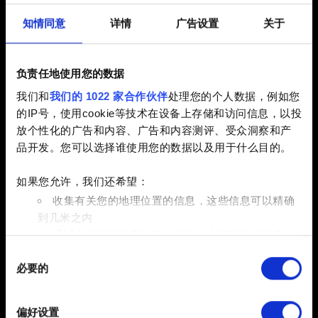
Steam 下载，需要 92GB 的存储空间；若通过 App Store
知情同意
详情
广告设置
关于
下载，需要 159GB 的存储空间。该版本包含所有语音配
音。最低配置为 M1 芯片和 16GB 内存，可以输出
1440x900 或 1600x900 分辨率的画面，目标帧率可达 30
负责任地使用您的数据
FPS。推荐配置为 M3 Pro 芯片和 18GB 内存，可以输出
我们和
我们的 1022 家合作伙伴
处理您的个人数据，例如您
1800x1125 或 1920x1080 分辨率的画面，目标帧率可达
的IP号，使用cookie等技术在设备上存储和访问信息，以投
60 FPS。高画质配置为 M2 Max 或 M3 Max 芯片，以及
放个性化的广告和内容、广告和内容测评、受众洞察和产
32GB 内存，可以输出 1800x1125 或 1920x1080 分辨率
品开发。您可以选择谁使用您的数据以及用于什么目的。
的画面，目标帧率可达 60 FPS。极高画质为 M3 Ultra 或
M4 Max 芯片，以及 36GB 内存，可以输出 2294x1432 或
如果您允许，我们还希望：
2560x1440 分辨率的画面，目标帧率可达 60 FPS。游戏
收集有关您的地理位置的信息，这些信息可以精确
内的画质预设选项“适配当前 Mac”，将根据每台 Mac 的硬
到几米之内
件自动分配最合适的画质与分辨率，以实现视觉效果和性
通过主动扫描特定特征（指纹）来识别您的设备
能的最佳平衡。硬件性能越强，所应用的设置也就越高。
同
在
细节部分
查找有关您的个人数据如何处理的更多信息，
必要的
意
并设置您的首选项。您可随时从Cookie声明中更改或撤回
分辨率
- 该分辨率由“适用于本 Mac”预设方案分配。使用
选
您的同意事项。
更高的分辨率会显著影响 FPS。注意：对于外接显示器，
择
偏好设置
我们建议使用“适用于本 Mac”预设方案分配的分辨率。在