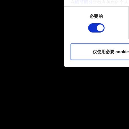
在
细节部分
查找有关您的个人
项。
同
必要的
意
部分需要使用 Cookies
选
网站将更好地服务于您。例如
择
伙伴分享我们的 Cookie 
您可以在下面的"设置"菜单中找
仅使用必要 cookie
内容并准备好继续，请点击"确