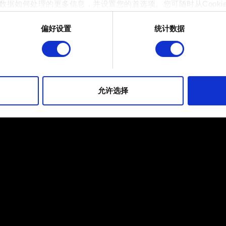
数据如何处理的更多信息，并设置您的首选项。您可随时从Cooki
偏好设置
统计数据
 的是为了让网站功能可用，而另一部分是非强制性的，可以为我们提
帮助我们在社交媒体上发现您，提供一些您可能会感兴趣的东西，
片段。但是，使用所有这些非强制性的 Cookie 都需要提前获取您的许
到有关我们使用 Cookie 的所有详细信息，并调整您对 Cooki
允许选择
定"。