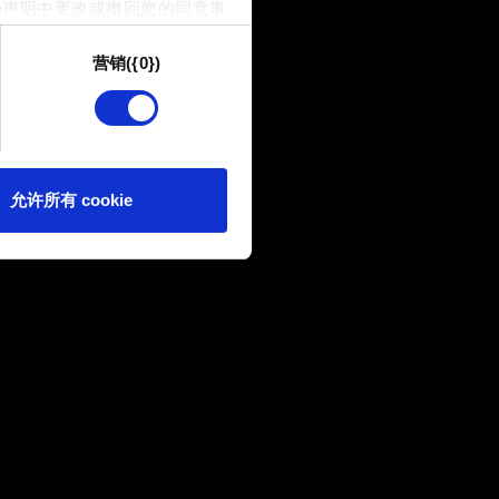
e声明中更改或撤回您的同意事
营销({0})
供技术和内容相关的反馈，以便
我们偶尔也可能与我们的合作
可。
e 的偏好。一旦您了解了其中的
允许所有 cookie