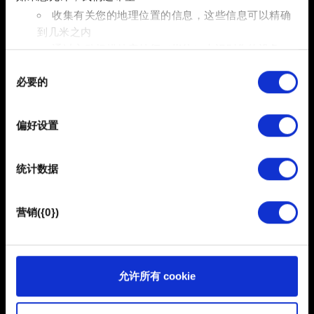
收集有关您的地理位置的信息，这些信息可以精确
到几米之内
通过主动扫描特定特征（指纹）来识别您的设备
同
在
细节部分
查找有关您的个人数据如何处理的更多信息，
必要的
意
并设置您的首选项。您可随时从Cookie声明中更改或撤回
选
您的同意事项。
择
偏好设置
部分需要使用 Cookies 的是为了让网站功能可用，而另一
部分是非强制性的，可以为我们提供技术和内容相关的反
统计数据
馈，以便网站将更好地服务于您。例如帮助我们在社交媒
5.完成该步骤后，您的账号就已安排删除，将于
15 天
后删
体上发现您，提供一些您可能会感兴趣的东西，我们偶尔
除。
也可能与我们的合作伙伴分享我们的 Cookie 片段。但是，
营销({0})
使用所有这些非强制性的 Cookie 都需要提前获取您的许
可。
取消待处理的删除
您可以在下面的"设置"菜单中找到有关我们使用 Cookie 的
允许所有 cookie
所有详细信息，并调整您对 Cookie 的偏好。一旦您了解了
如果您希望继续使用我们的服务并取消删除您的账号，只
其中的内容并准备好继续，请点击"确定"。
需登录您的账号并点击“取消删除”按钮。