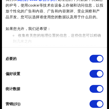
确保该账号属于您。此后，连接的平台账号将成为你 CD
的IP号，使用cookie等技术在设备上存储和访问信息，以投
PROJEKT RED 账号的备选认证方式。
放个性化的广告和内容、广告和内容测评、受众洞察和产
品开发。您可以选择谁使用您的数据以及用于什么目的。
如果您允许，我们还希望：
从账号面板连接平台账号
收集有关您的地理位置的信息，这些信息可以精确
到几米之内
登录您的账户，进入管理面板中的“已关联账户”分页。选
通过主动扫描特定特征（指纹）来识别您的设备
中您希望关联的平台，并根据屏幕所示的说明进行操作。
同
在
细节部分
查找有关您的个人数据如何处理的更多信息，
完成后，你便能使用该平台账号登录你的 CD PROJEKT
必要的
意
并设置您的首选项。您可随时从Cookie声明中更改或撤回
RED 账号。
选
您的同意事项。
择
偏好设置
部分需要使用 Cookies 的是为了让网站功能可用，而另一
部分是非强制性的，可以为我们提供技术和内容相关的反
统计数据
馈，以便网站将更好地服务于您。例如帮助我们在社交媒
体上发现您，提供一些您可能会感兴趣的东西，我们偶尔
也可能与我们的合作伙伴分享我们的 Cookie 片段。但是，
营销({0})
使用所有这些非强制性的 Cookie 都需要提前获取您的许