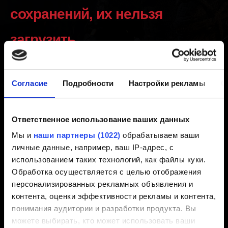
сохранений, их нельзя
загрузить
Создано 7 лет назад Обновлено 1 год назад
Согласие
Подробности
Настройки рекламы
О
Если вы играете в издание "Игра года" (Полное
издание), но ранее играли в обычную версию,
обращаем ваше внимание, что сохранения не
Ответственное использование ваших данных
совместимы между этими двумя версиями ("Игра
Мы и
наши партнеры (1022)
обрабатываем ваши
года" и обычная версия), так как в консольных
личные данные, например, ваш IP-адрес, с
системах они считаются двумя разными продуктами.
использованием таких технологий, как файлы куки.
Обработка осуществляется с целью отображения
Локальные сохранения на консолях несовместимы
персонализированных рекламных объявления и
между базовой версией игры «Ведьмак 3: Дикая
контента, оценки эффективности рекламы и контента,
Охота» и её полным изданием. Консоль воспринимает
понимания аудитории и разработки продукта. Вы
их как две разных игры. Если вы хотите продолжить с
можете выбирать, кто может использовать ваши