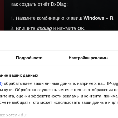
Как создать отчёт DxDiag:
Нажмите комбинацию клавиш
+
.
Windows
R
Впишите
и нажмите
.
dxdiag
ОК
В открывшемся окне выберите
Сохранить в
жёстком диске.
Нажмите кнопку
, чтобы закрыть средс
Выход
Подробности
Настройки рекламы
ание ваших данных
2)
обрабатываем ваши личные данные, например, ваш IP-адр
йлы куки. Обработка осуществляется с целью отображения 
нтента, оценки эффективности рекламы и контента, понима
ожете выбирать, кто может использовать ваши данные и для
же хотели бы: