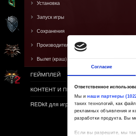
Установка
Запуск игры
Сохранения
Производительность
Вылет (краш)
Согласие
ГЕЙМПЛЕЙ
Ответственное использов
КОНТЕНТ И ПРАВИЛА
Мы и
наши партнеры (102
REDkit для игры «Ведьмак 3»
таких технологий, как фа
рекламных объявления и ко
разработки продукта. Вы м
Если вы разрешите, мы так