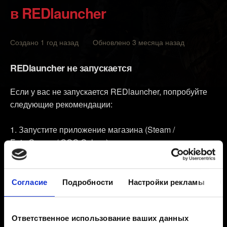
в REDlauncher
Создано 1 год назад Обновлено 3 месяца назад
REDlauncher не запускается
Если у вас не запускается REDlauncher, попробуйте
следующие рекомендации:
Запустите приложение магазина (Steam /
Epic Games / GOG Galaxy) от имени администратора,
а затем попробуйте запустить игру.
Удалите папку REDlauncher, которая находится
Согласие
Подробности
Настройки рекламы
О
здесь: %localappdata%\Programs\CD Projekt Red\
Затем попробуйте запустить игру.
Убедитесь, что у вас не установлены никакие
Ответственное использование ваших данных