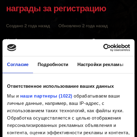
награды за регистрацию
Создано 2 года назад Обновлено 2 года назад
Чтобы получить доступ к комиксу по «Ведьмаку»,
выполните эти действия:
Перейдите по
Согласие
Подробности
Настройки рекламы
О
ссылке
https://www.thewitcher.com/comicbook/
Выберите «Войти с помощью учётной записи
Ответственное использование ваших данных
CDPR».
Мы и
наши партнеры (1022)
обрабатываем ваши
Выполните вход с помощью учётной записи
личные данные, например, ваш IP-адрес, с
CD PROJEKT RED, которую вы использовали для
использованием таких технологий, как файлы куки.
входа в REDlauncher или раздел «Мои награды».
Обработка осуществляется с целью отображения
персонализированных рекламных объявления и
Примечание:
чтобы получить доступ к наградам, вам
контента, оценки эффективности рекламы и контента,