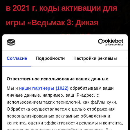
в 2021 г. коды активации для
игры «Ведьмак 3: Дикая
Охота» серии GS и DG
Создано 5 лет назад Обновлено 1 год назад
Согласие
Подробности
Настройки рекламы
О
В 2021 г. мошенники обманным путём получили в
магазине GOG коды активации для базовой версии
Ответственное использование ваших данных
игры «Ведьмак 3: Дикая Охота». Эти коды поступили в
Мы и
наши партнеры (1022)
обрабатываем ваши
продажу на разных торговых площадках, не имеющих
личные данные, например, ваш IP-адрес, с
к нам отношения.
использованием таких технологий, как файлы куки.
Обработка осуществляется с целью отображения
8 июня 2021 г. на учётных записях GOG, где были
персонализированных рекламных объявления и
активированы эти коды, лицензия игры «Ведьмак 3:
контента, оценки эффективности рекламы и контента,
Дикая Охота» была отозвана. Оставшиеся коды из
понимания аудитории и разработки продукта. Вы