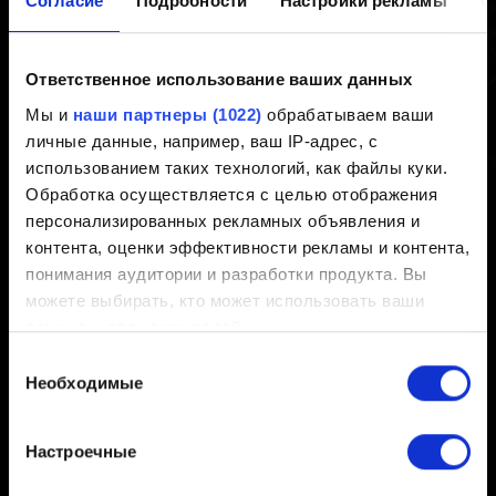
Согласие
Подробности
Настройки рекламы
О
регистрацию: как получить
Ответственное использование ваших данных
Создано 5 лет назад Обновлено 3 года назад
Мы и
наши партнеры (1022)
обрабатываем ваши
личные данные, например, ваш IP-адрес, с
Вы найдёте подробную информацию о наградах и
использованием таких технологий, как файлы куки.
способах их получения на странице
Обработка осуществляется с целью отображения
www.thewitcher.com/my-rewards
персонализированных рекламных объявления и
контента, оценки эффективности рекламы и контента,
понимания аудитории и разработки продукта. Вы
можете выбирать, кто может использовать ваши
данные и для каких целей.
Русский
Выбор
Если вы разрешите, мы также хотели бы:
Необходимые
согласия
собирать информацию о вашем
географическом местоположении с возможной
Настроечные
точностью до нескольких метров
БУДЬТЕ НА СВЯЗИ
Распознавать ваше устройство посредством