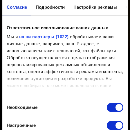
Прохождение заданий
Согласие
Подробности
Настройки рекламы
О
Я не могу завершить / продолжить задание
Ответственное использование ваших данных
Мы и
наши партнеры (1022)
обрабатываем ваши
личные данные, например, ваш IP-адрес, с
Достижения
использованием таких технологий, как файлы куки.
Обработка осуществляется с целью отображения
Достижение не открылось после выполнения
персонализированных рекламных объявления и
условий
контента, оценки эффективности рекламы и контента,
понимания аудитории и разработки продукта. Вы
можете выбирать, кто может использовать ваши
данные и для каких целей.
Выбор
Если вы разрешите, мы также хотели бы:
Необходимые
согласия
Русский
собирать информацию о вашем
географическом местоположении с возможной
Настроечные
точностью до нескольких метров