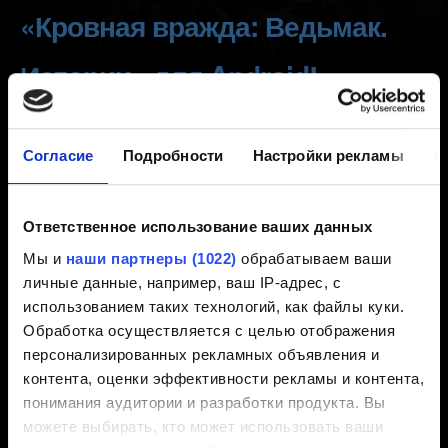
«Кровная вражда: Ведьмак.
Истории» для Android!
Создано 7 месяцев назад Обновлено 7 месяцев назад
Согласие
Подробности
Настройки рекламы
О
Мы обновили игру
Кровная вражда: Ведьмак.
Истории
для Android! Ниже перечислены внесённые
Ответственное использование ваших данных
изменения:
Мы и
наши партнеры (1022)
обрабатываем ваши
Исправлена проблема безопасности, связанная с
личные данные, например, ваш IP-адрес, с
Unity.
использованием таких технологий, как файлы куки.
Обработка осуществляется с целью отображения
Улучшены быстродействие и стабильность
персонализированных рекламных объявления и
приложения, а также его совместимость с новыми
контента, оценки эффективности рекламы и контента,
системами благодаря обновлению движка.
понимания аудитории и разработки продукта. Вы
[Android] Обеспечена совместимость с новыми
можете выбирать, кто может использовать ваши