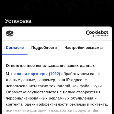
Установка
Мы обновили игру «Кровная вражда:
Ведьмак. Истории» для Android!
Согласие
Подробности
Настройки рекламы
О
Как установить или переустановить игру
Ответственное использование ваших данных
Сохранения
Мы и
наши партнеры (1022)
обрабатываем ваши
личные данные, например, ваш IP-адрес, с
Я пропустил сундук / хочу изменить свой
использованием таких технологий, как файлы куки.
Обработка осуществляется с целью отображения
выбор. Могу ли я загрузить предыдущее
персонализированных рекламных объявления и
сохранение?
контента, оценки эффективности рекламы и контента,
понимания аудитории и разработки продукта. Вы