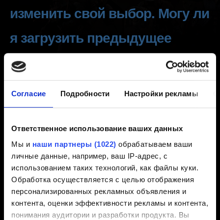
изменить свой выбор. Могу ли
я загрузить предыдущее
сохранение?
Создано 7 лет назад Обновлено 4 года назад
Согласие
Подробности
Настройки рекламы
О
Мы хотим, чтобы вы получили самые глубокие
впечатления от погружения в мир игры, поэтому вы
Ответственное использование ваших данных
должны будете продолжить путешествие с
Мы и
наши партнеры (1022)
обрабатываем ваши
последствиями ваших решений.
личные данные, например, ваш IP-адрес, с
Однако вы сможете вернуться к любой главе после
использованием таких технологий, как файлы куки.
окончания прохождения!
Обработка осуществляется с целью отображения
персонализированных рекламных объявления и
Загрузить Игру -> выберите сохранение ->
контента, оценки эффективности рекламы и контента,
ВЕРНУТЬСЯ К... -> выберите главу, к которой вы
понимания аудитории и разработки продукта. Вы