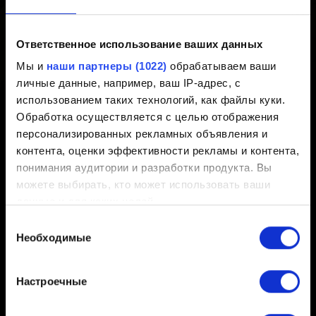
Создано 6 лет назад Обновлено 3 года назад
Ответственное использование ваших данных
https://trendygwentleman.com/cosmetics/
(Сайт доступен
Мы и
наши партнеры (1022)
обрабатываем ваши
только на английском)
личные данные, например, ваш IP-адрес, с
использованием таких технологий, как файлы куки.
Спасибо, Mlakuss, что поделился таким классным
Обработка осуществляется с целью отображения
сайтом!
персонализированных рекламных объявления и
контента, оценки эффективности рекламы и контента,
понимания аудитории и разработки продукта. Вы
можете выбирать, кто может использовать ваши
данные и для каких целей.
Русский
Выбор
Если вы разрешите, мы также хотели бы:
Необходимые
согласия
собирать информацию о вашем
географическом местоположении с возможной
Настроечные
точностью до нескольких метров
БУДЬТЕ НА СВЯЗИ
Распознавать ваше устройство посредством