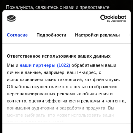
Пожалуйста, свяжитесь с нами и предоставьте
следующую информацию:
1. Тип награды (рейтинг, арена, книга наград и т.д.)
Согласие
Подробности
Настройки рекламы
О
2. Ожидаемая награда
3. Полученная награда (если такая имеется)
4. Если возможно, скриншот (например, из Книги
Ответственное использование ваших данных
Наград)
Мы и
наши партнеры (1022)
обрабатываем ваши
5. Дата и время открытия этой награды (с вашим
личные данные, например, ваш IP-адрес, с
часовым поясом)
использованием таких технологий, как файлы куки.
Обработка осуществляется с целью отображения
персонализированных рекламных объявления и
Нужна помощь?
контента, оценки эффективности рекламы и контента,
понимания аудитории и разработки продукта. Вы
можете выбирать, кто может использовать ваши
Войдите в свою учетную запись
данные и для каких целей.
GOG.COM и свяжитесь с нами!
Выбор