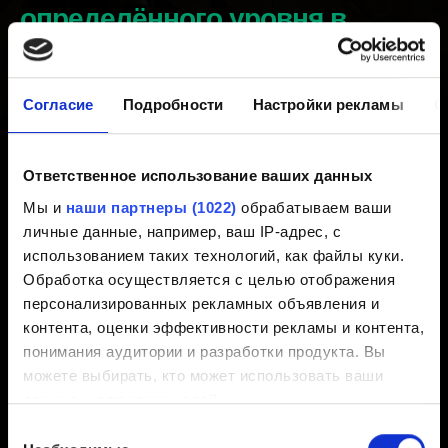
определённого уровня в
путешествии
Согласие
Подробности
Настройки рекламы
О
Создано 3 года назад Обновлено 2 года назад
Если вы достигли необходимого уровня, но контракт
Ответственное использование ваших данных
не выполнился, попробуйте ещё раз повысить
Мы и
наши партнеры (1022)
обрабатываем ваши
уровень в том же путешествии.
личные данные, например, ваш IP-адрес, с
использованием таких технологий, как файлы куки.
Обработка осуществляется с целью отображения
персонализированных рекламных объявления и
Нужна помощь?
контента, оценки эффективности рекламы и контента,
понимания аудитории и разработки продукта. Вы
можете выбирать, кто может использовать ваши
Войдите в свою учетную запись
данные и для каких целей.
GOG.COM и свяжитесь с нами!
Выбор
Если вы разрешите, мы также хотели бы: