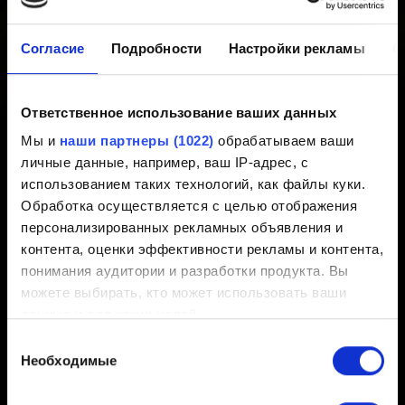
Создано 6 лет назад Обновлено 11 месяцев назад
Согласие
Подробности
Настройки рекламы
О
Пожалуйста, свяжитесь с нами и прикрепите
скриншот опечатки, о которой вы желаете сообщить.
Ответственное использование ваших данных
Спасибо за бдительность!
Мы и
наши партнеры (1022)
обрабатываем ваши
личные данные, например, ваш IP-адрес, с
использованием таких технологий, как файлы куки.
Обработка осуществляется с целью отображения
Нужна помощь?
персонализированных рекламных объявления и
контента, оценки эффективности рекламы и контента,
понимания аудитории и разработки продукта. Вы
Свяжитесь с нами
можете выбирать, кто может использовать ваши
данные и для каких целей.
Выбор
Если вы разрешите, мы также хотели бы:
Необходимые
согласия
собирать информацию о вашем
Русский
географическом местоположении с возможной