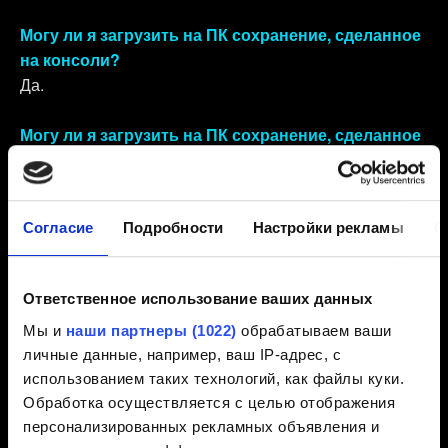
Могу ли я загрузить на ПК сохранение, сделанное
на консоли?
Да.
Могу ли я загрузить на ПК сохранение, сделанное
на другом ПК?
Да.
Согласие
Подробности
Настройки рекламы
О
Могу ли я загрузить на консоли сохранение,
сделанное на другой консоли?
Если сохранение было сделано в версии без
Ответственное использование ваших данных
региональных ограничений, его нельзя загрузить в
Мы и
наши партнеры (1022)
обрабатываем ваши
версии с региональными ограничениями. Тем не
личные данные, например, ваш IP-адрес, с
менее, оно совместимо с другими неограниченными
использованием таких технологий, как файлы куки.
версиями игры.
Обработка осуществляется с целью отображения
персонализированных рекламных объявления и
Сохранения, сделанные в версии с региональными