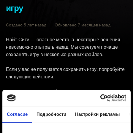
игру
Создано 5 лет назад Обновлено 7 месяцев назад
Найт-Сити — опасное место, а некоторые решения
невозможно отыграть назад. Мы советуем почаще
сохранять игру в несколько разных файлов.
Если у вас не получается сохранить игру, попробуйте
следующие действия:
Очистите кеш вашей консоли:
Отключите питание консоли. Для этого нажмите
кнопку Xbox на передней стенке консоли и удерживайте
Согласие
Подробности
Настройки рекламы
О
её не менее 10 секунд.
Извлеките провод питания.