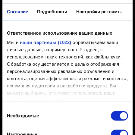
снимки, сделанные до
Согласие
Подробности
Настройки рекламы
О
установки обновления 2.2?
Ответственное использование ваших данных
Создано 1 год назад Обновлено 1 год назад
Мы и
наши партнеры (1022)
обрабатываем ваши
личные данные, например, ваш IP-адрес, с
Только на ПК и PlayStation. Из-за технических
использованием таких технологий, как файлы куки.
ограничений на Xbox в галерее будут отображаться
Обработка осуществляется с целью отображения
только снимки, которые вы сделаете после установки
персонализированных рекламных объявления и
обновления 2.2.
контента, оценки эффективности рекламы и контента,
понимания аудитории и разработки продукта. Вы
можете выбирать, кто может использовать ваши
данные и для каких целей.
Выбор
Если вы разрешите, мы также хотели бы:
Необходимые
согласия
Русский
собирать информацию о вашем
географическом местоположении с возможной
Настроечные