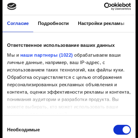
вызванная повреждением или
отсутствием файла скриптов.
Согласие
Подробности
Настройки рекламы
О
Игра Cyberpunk 2077 будет
Ответственное использование ваших данных
закрыта."
Мы и
наши партнеры (1022)
обрабатываем ваши
личные данные, например, ваш IP-адрес, с
использованием таких технологий, как файлы куки.
Создано 3 года назад Обновлено 6 месяцев назад
Обработка осуществляется с целью отображения
персонализированных рекламных объявления и
Если у вас возникает эта ошибка при запуске
контента, оценки эффективности рекламы и контента,
Cyberpunk 2077
, выполните чистую установку игры
понимания аудитории и разработки продукта. Вы
согласно
этой инструкции
.
можете выбирать, кто может использовать ваши
данные и для каких целей.
Выбор
Если вы разрешите, мы также хотели бы:
Необходимые
согласия
собирать информацию о вашем