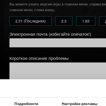
Вы можете узнать версию игры в главном меню, справа в
главном меню, слева внизу.
2.31 (Последняя)
2.3
1.63
Электронная почта (избегайте опечаток!)
Короткое описание проблемы
Добавление файла
Подробности
Настройки рекламы
Вы можете прикрепить файл к вашему сообщению, наприм