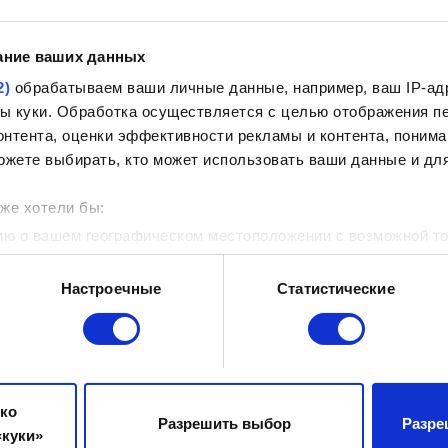
Ограничения: 12 МБ.
ание ваших данных
Открыть
2)
обрабатываем ваши личные данные, например, ваш IP-адр
йлы куки. Обработка осуществляется с целью отображения 
Добавление отчёта DxDiag
нтента, оценки эффективности рекламы и контента, понима
Чтобы создать отчёт DxDiag, нажмите комбинацию клавиш
ожете выбирать, кто может использовать ваши данные и для
«Сохранить все сведения…».
же хотели бы:
Открыть
ю о вашем географическом местоположении с возможной то
устройство посредством его активного сканирования на нал
Настроечные
Статистические
принтинг)
 обрабатываются ваши личные данные, и задайте настройки
енить или отозвать свое согласие в любое время в Заявлен
Отправить
имы для нормальной работы сайта. Другие опциональны — 
ько
Разрешить выбор
Разре
рмацию, связанную с содержимым сайта, помогая делать ег
куки»