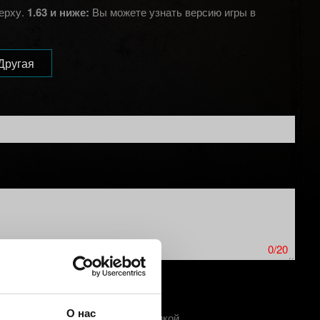
верху.
1.63 и ниже:
Вы можете узнать версию игры в
Другая
0/20
О нас
ер скриншот трудностей с графикой.