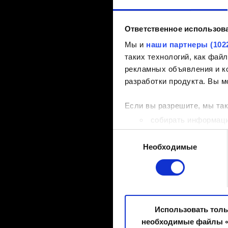
Ответственное использов
Мы и
наши партнеры (102
таких технологий, как фа
рекламных объявления и ко
разработки продукта. Вы м
Если вы разрешите, мы так
собирать информаци
метров
Выбор
Распознавать ваше 
Необходимые
согласия
характеристик (фингер
Узнайте больше о том, как
сведения»
. Вы можете изм
Некоторые из них необход
Использовать тол
технические данные и инфо
необходимые файлы «