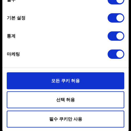
선택
If you allow, we would also like to:
DXDiag 보고서 업로드
기본 설정
Collect information about your geographical
보고서를 생성하려면 Windows 키와 R 키를 동시에 눌러 열린
location which can be accurate to within several
창에 dxdiag를 입력한 다음, '확인'을 클릭합니다. 이어 표시된
meters
통계
창에서 "모든 정보 저장..."을 클릭하세요.
Identify your device by actively scanning it for
specific characteristics (fingerprinting)
찾아보기
마케팅
Find out more about how your personal data is processed
and set your preferences in the
details section
.
일부 쿠키는 웹 사이트를 정상적으로 이용하기 위해
모든 쿠키 허용
필요합니다. 그 밖의 쿠키는 선택적이며, 당사에 콘텐츠
관련 기술적 피드백을 제공하여 사용자의 웹사이트 이용
보내기
환경을 개선하기 위해 사용됩니다. 예를 들어, 소셜
선택 허용
미디어를 통해 사용자와 소통할 경우, 사용자의 선호도를
파악하기 위해 쿠키의 일부를 저희 파트너와 공유할 수도
필수 쿠키만 사용
있습니다. 물론, 이처럼 선택적으로 쿠키를 사용할
개인 정보 처리 관련 정보
경우에는 사용자의 동의를 구할 것입니다.