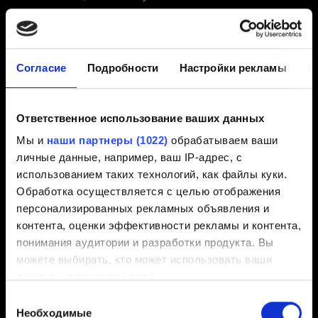
2.31 (Последняя)
2.3
1.63
Другая
Согласие
Подробности
Настройки рекламы
О
Электронная почта (избегайте опечаток!)
Ответственное использование ваших данных
Мы и
наши партнеры (1022)
обрабатываем ваши
личные данные, например, ваш IP-адрес, с
Короткое описание проблемы
использованием таких технологий, как файлы куки.
Обработка осуществляется с целью отображения
персонализированных рекламных объявления и
контента, оценки эффективности рекламы и контента,
понимания аудитории и разработки продукта. Вы
0/20
можете выбирать, кто может использовать ваши
данные и для каких целей.
Добавление файла
Выбор
Если вы разрешите, мы также хотели бы:
Вы можете прикрепить файл к вашему сообщению,
Необходимые
согласия