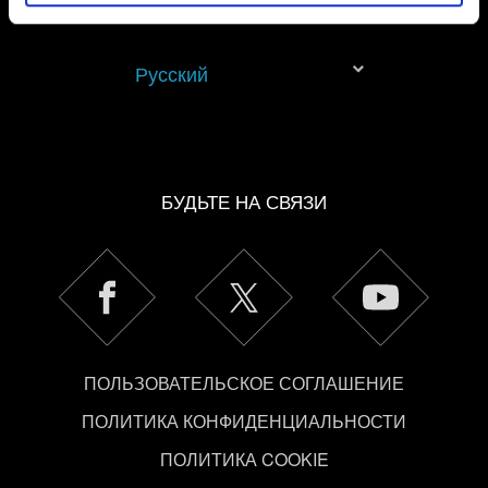
партнёрами, чтобы показывать вам материалы,
которые могут вас заинтересовать, — например, в
социальных сетях. Однако все опциональные файлы
Русский
cookie требуют вашего разрешения.
Найти подробную информацию о том, как мы
используем ваши файлы cookie, и изменить
связанные с ними параметры можно в меню
БУДЬТЕ НА СВЯЗИ
«Настройки» ниже.
ПОЛЬЗОВАТЕЛЬСКОЕ СОГЛАШЕНИЕ
ПОЛИТИКА КОНФИДЕНЦИАЛЬНОСТИ
ПОЛИТИКА COOKIE