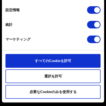
キャンしてデバイスを特定します
の
関連の問題の場合、画面写真
選
詳細セクション
で個人データの処理方法と設定を行って
容量制限：12 MB
設定情報
択
ください。「Cookie宣言」からいつでも同意を変更また
は撤回できます。
参照
統計
一部のCookieはウェブサイトの機能を正常にお使いいた
だくために必要なものです。その他のCookieは、ウェブ
マーケティング
サイトの品質向上のために、オプションとして技術的お
よびコンテンツ関連のフィードバックを送信します。ま
た、ソーシャルメディア上などでお客様が興味を持ちそ
送信
うなコンテンツをお届けするために、一部のCookieをパ
すべてのCookieを許可
ートナーに提供する場合があります。お客様の許可なく
これらのオプションが有効になることはありません。
選択を許可
個人データの取り扱いに関するお知らせ
Cookieの使用およびパフォーマンスの変更点に関する詳
細は、下記の「設定」メニューでご確認ください。
必要なCookieのみを使用する