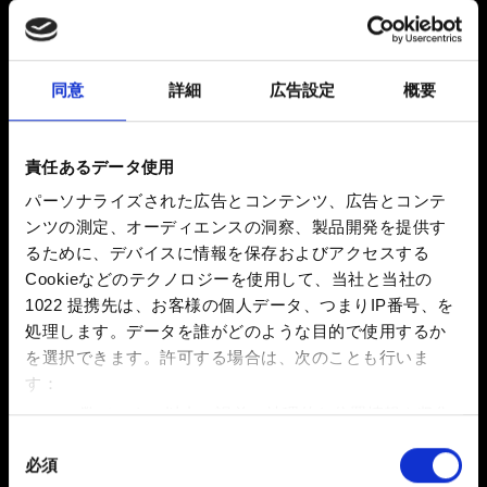
2.31 (最新)
2.3
1.63
その他
同意
詳細
広告設定
概要
メール（入力ミスにご注意ください！）
責任あるデータ使用
パーソナライズされた広告とコンテンツ、広告とコンテ
ンツの測定、オーディエンスの洞察、製品開発を提供す
るために、デバイスに情報を保存およびアクセスする
発生している問題の詳細
Cookieなどのテクノロジーを使用して、当社と当社の
1022 提携先は、お客様の個人データ、つまりIP番号、を
処理します。データを誰がどのような目的で使用するか
を選択できます。
許可する場合は、次のことも行いま
0/20
す：
数メートル以内の誤差の地理的な位置情報を収集
します
ファイルを追加
同
必須
特定の特性（フィンガープリント）を積極的にス
意
このレポートにファイルを添付できます。例：グラフィック