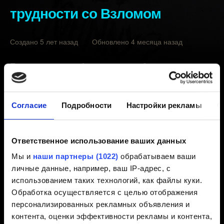
трудности со Взломом
Создано 5 лет назад Обновлено 4 месяца назад
Перед тем, как сообщать нам о проблеме с
геймплеем, будьте добры, следуйте руководству по
устранению неполадок
описанному здесь
.
Согласие
Подробности
Настройки рекламы
О
Если это не помогло, свяжитесь с нами, нажав на
кнопку ниже
и предоставьте следующую
информацию:
Ответственное использование ваших данных
Мы и
наши партнеры (1022)
обрабатываем ваши
Шаги вопроизведения ошибки.
личные данные, например, ваш IP-адрес, с
использованием таких технологий, как файлы куки.
Видео или скриншот ошибки (файл или ссылка).
Обработка осуществляется с целью отображения
Ваши файлы сохранений. По возможности,
персонализированных рекламных объявления и
пришлите два сохранения: до появления ошибки и
контента, оценки эффективности рекламы и контента,