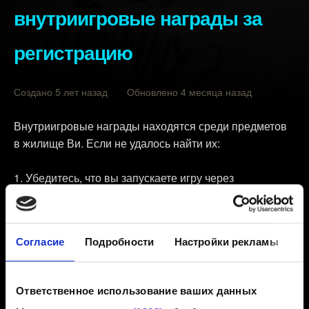
внутриигровые награды за
регистрацию
Создано 5 лет назад Обновлено 4 месяца назад
Внутриигровые награды находятся среди предметов
в жилище Ви. Если не удалось найти их:
Убедитесь, что вы запускаете игру через
REDlauncher — он открывается, когда вы нажимаете
Играть
.
Войдите в REDlauncher под своей учётной записью
Согласие
Подробности
Настройки рекламы
О
CD PROJEKT RED. Если у вас нет учётной записи CD
PROJEKT RED, её можно создать бесплатно.
Ответственное использование ваших данных
Сделайте чистую установку игры. Подробнее об