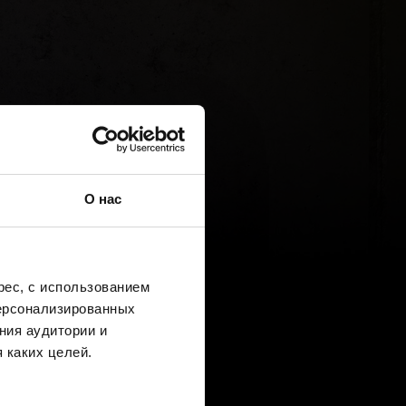
О нас
ес, с использованием
персонализированных
ния аудитории и
 каких целей.