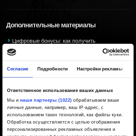
Дополнительные материалы
Цифровые бонусы: как получить
Мне не удалось получить внутриигровые
награды за регистрацию
Бесплатный дополнительный контент и где
Согласие
Подробности
Настройки рекламы
О
он обитает
Внутриигровые награды за регистрацию: как
Ответственное использование ваших данных
получить
Мы и
наши партнеры (1022)
обрабатываем ваши
личные данные, например, ваш IP-адрес, с
использованием таких технологий, как файлы куки.
Создание видео-контента
Обработка осуществляется с целью отображения
персонализированных рекламных объявления и