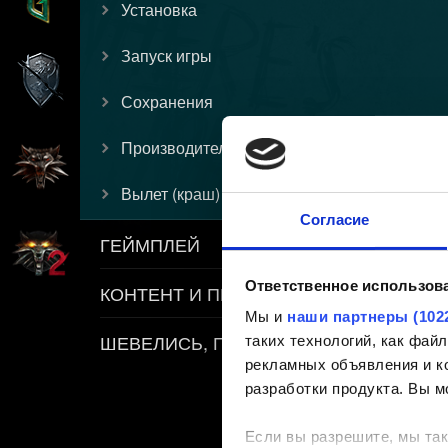
Установка
Запуск игры
Сохранения
Производительность
Вылет (краш)
Согласие
ГЕЙМПЛЕЙ
Ответственное использов
КОНТЕНТ И ПРАВИЛА
Мы и
наши партнеры (102
ШЕВЕЛИСЬ, ПЛОТВА
таких технологий, как фа
рекламных объявления и ко
разработки продукта. Вы м
Если вы разрешите, мы так