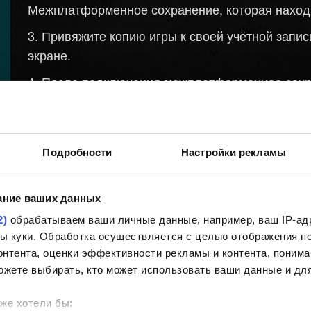
Межплатформенное сохранение, которая находи
Привяжите копию игры к своей учётной запи
экране.
После подключения межплатформенное сохра
можно включить или отключить в меню
Настро
.
Межплатформенные сохранения
Создайте новое сохранение. Оно будет автом
Подробности
Настройки рекламы
рядом с ним появится значок облака.
Запустите игру
на платформе,
Cyberpunk 2077
ание ваших данных
.
награды
2)
обрабатываем ваши личные данные, например, ваш IP-адр
йлы куки. Обработка осуществляется с целью отображения 
Привяжите копию игры к той же учётной зап
нтента, оценки эффективности рекламы и контента, понима
шаге 3.
ожете выбирать, кто может использовать ваши данные и для
Теперь ваши загруженные сохранения будут
же хотели бы: