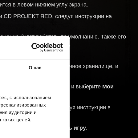
тся в левом нижнем углу экрана.
си CD PROJEKT RED, следуя инструкции на
нение будет работать по умолчанию. Также его
→
→
йки
Игровой процесс
атически загружено в облачное хранилище, и
О нас
 на которой хотите играть, и выберите
Мои
ес, с использованием
персонализированных
иси CD PROJEKT RED, следуя инструкции в
ния аудитории и
 каких целей.
 доступны в меню
.
Загрузить игру