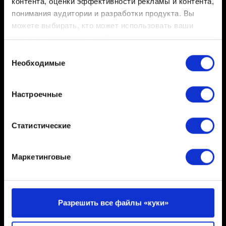
контента, оценки эффективности рекламы и контента,
ограничениями, совместимы только с версиями с
понимания аудитории и разработки продукта. Вы
такими же или меньшими ограничениями.
можете выбирать, кто может использовать ваши
данные и для каких целей.
Могу ли я загрузить сохранение, сделанное в
Выбор
одной региональной версии, в другой
Если вы разрешите, мы также хотели бы:
Необходимые
согласия
региональной версии?
собирать информацию о вашем
Если сохранение было создано в версии игры без
географическом местоположении с возможной
региональных ограничений, его можно загрузить в
Настроечные
точностью до нескольких метров
другой региональной версии.
Распознавать ваше устройство посредством
его активного сканирования на наличие
Статистические
Если сохранение было сделано в версии игры с
конкретных характеристик (фингерпринтинг)
региональными ограничениями, оно может быть
Узнайте больше о том, как обрабатываются ваши
загружено только в версии игры из того же региона.
Маркетинговые
личные данные, и задайте настройки в разделе
«подробные сведения»
. Вы можете изменить или
Могу ли я загрузить сохранение, перенесённое
отозвать свое согласие в любое время в Заявлении о
между ограниченной и неограниченной версией,
файлах куки.
Разрешить все файлы «куки»
более одного раза?
Если сохранение было создано в версии игры с
Некоторые из них необходимы для нормальной