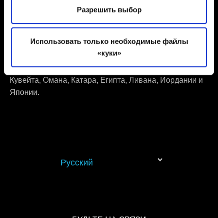
региональными ограничениями, затем перенесено и
работы сайта. Другие опциональны — они
Разрешить выбор
перезаписано в неограниченной версии, оно станет
предоставляют нам технические данные и
несовместимо с ограниченной версией.
информацию, связанную с содержимым сайта,
Использовать только необходимые файлы
помогая делать его удобнее. Кроме того, мы иногда
«куки»
* Региональные ограничения касаются игр с
делимся некоторыми файлами cookie с нашими
артикулом SKU Саудовской Аравии, ОАЭ, Бахрейна,
партнёрами, чтобы показывать вам материалы,
Кувейта, Омана, Катара, Египта, Ливана, Иордании и
которые могут вас заинтересовать, — например, в
Японии.
социальных сетях. Однако все опциональные файлы
cookie требуют вашего разрешения.
Найти подробную информацию о том, как мы
используем ваши файлы cookie, и изменить
связанные с ними параметры можно в меню
Русский
«Настройки» ниже.