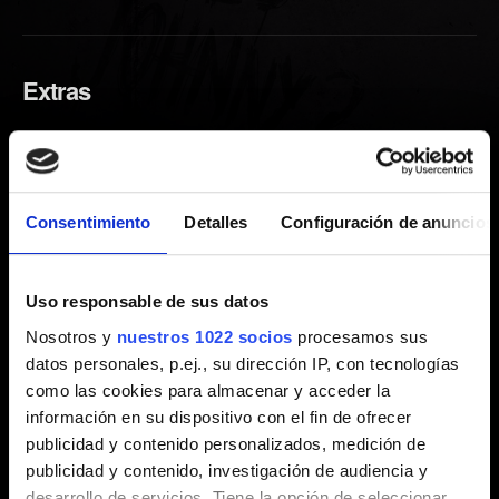
Extras
Artículos digitales: instrucciones
No he recibido la(s) recompensa(s) en el juego
por registrarme
Consentimiento
Detalles
Configuración de anuncios
Contenido adicional gratuito (DLC) - Dónde
encontrarlo
Uso responsable de sus datos
Recompensas en el juego por registrarte:
Nosotros y
nuestros 1022 socios
procesamos sus
instrucciones
datos personales, p.ej., su dirección IP, con tecnologías
como las cookies para almacenar y acceder la
información en su dispositivo con el fin de ofrecer
publicidad y contenido personalizados, medición de
Política de vídeos
publicidad y contenido, investigación de audiencia y
desarrollo de servicios. Tiene la opción de seleccionar